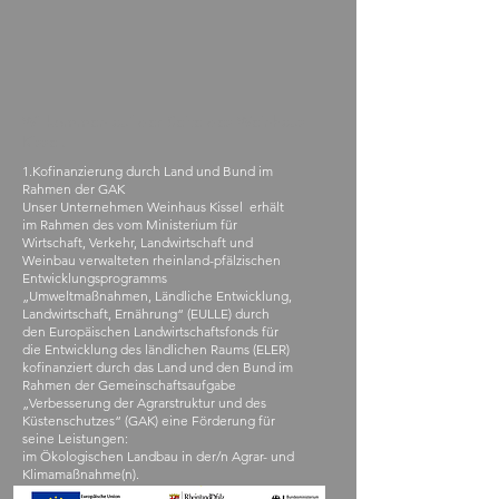
Willkommen auf der Seite des Weinhaus
Kissel.
1.Kofinanzierung durch Land und Bund im
Rahmen der GAK
Unser Unternehmen Weinhaus Kissel erhält
im Rahmen des vom Ministerium für
Wirtschaft, Verkehr, Landwirtschaft und
Weinbau verwalteten rheinland-pfälzischen
Entwicklungsprogramms
„Umweltmaßnahmen, Ländliche Entwicklung,
Landwirtschaft, Ernährung“ (EULLE) durch
den Europäischen Landwirtschaftsfonds für
die Entwicklung des ländlichen Raums (ELER)
kofinanziert durch das Land und den Bund im
Rahmen der Gemeinschaftsaufgabe
„Verbesserung der Agrarstruktur und des
Küstenschutzes“ (GAK) eine Förderung für
seine Leistungen:
im Ökologischen Landbau in der/n Agrar- und
Klimamaßnahme(n).