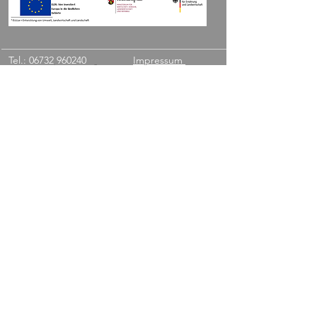
Tel.:
06732 960240
Impressum
Ernst-Ludwig-Straße 3
Fax:
06732 960241
Datenschutz
55291 Saulheim
Widerrufsbelehrun
info@kissel-weine.de
g
AGB
Kontakt