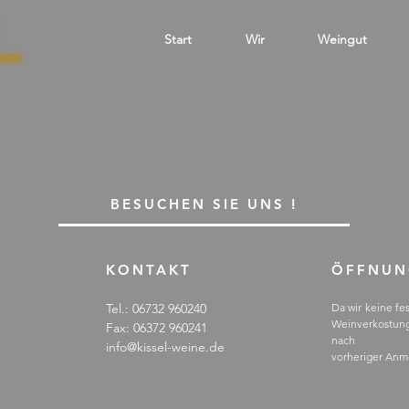
Start
Wir
Weingut
BESUCHEN SIE UNS !
KONTAKT
ÖFFNUN
Tel.: 06732 960240
Da wir keine fe
Weinverkostu
Fax: 06372 960241
nach
info@kissel-weine.de
vorheriger Anm